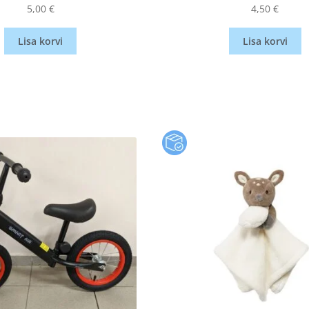
5,00
€
4,50
€
Lisa korvi
Lisa korvi