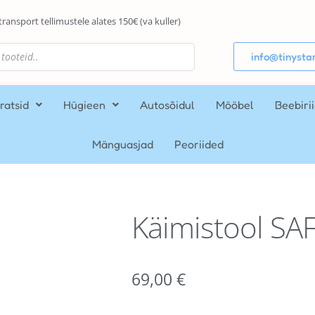
transport tellimustele alates 150€ (va kuller)
info@tinystar
ratsid
Hügieen
Autosõidul
Mööbel
Beebiri
Mänguasjad
Peoriided
Käimistool SA
69,00
€