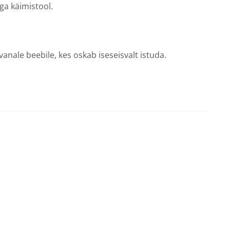
ga käimistool.
anale beebile, kes oskab iseseisvalt istuda.
.