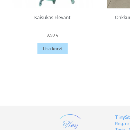
Kaisukas Elevant
Õhkkum
9,90
€
Lisa korvi
TinyS
Reg. n
Tartu, 