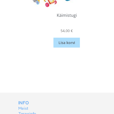
Käimistugi
54,00
€
Lisa korvi
INFO
Meist
Tarneinfo