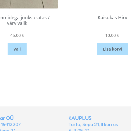
midega jooksuratas /
Kaisukas Hirv
värvivalik
45,00
€
10,00
€
Vali
Lisa korvi
tar OÜ
KAUPLUS
r 16412207
Tartu, Sepa 21, II korrus
Sepa 21
E-R 09-17