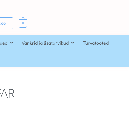
0
.ee
ided
Vankrid ja lisatarvikud
Turvatooted
FARI