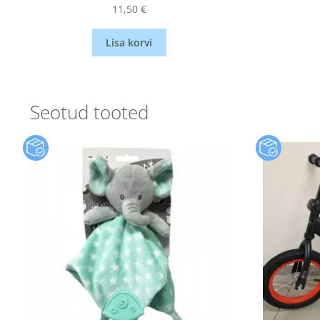
11,50
€
Lisa korvi
Seotud tooted