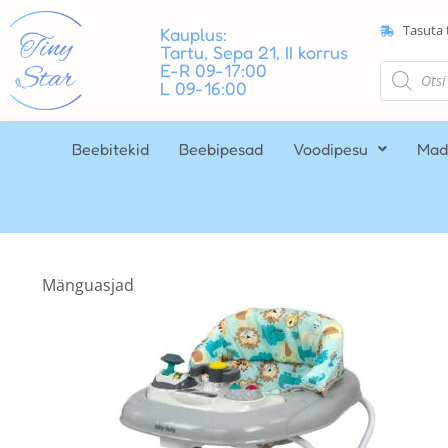
Tasuta 
Kauplus:
Tartu, Sepa 21, II korrus
E-R 09-17:00
L 09-16:00
Beebitekid
Beebipesad
Voodipesu
Mad
Mänguasjad