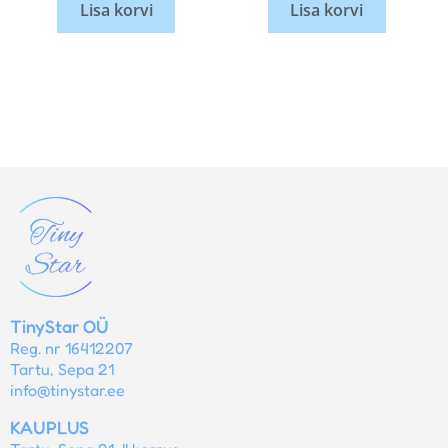
Lisa korvi
Lisa korvi
TinyStar OÜ
Reg. nr 16412207
Tartu, Sepa 21
info@tinystar.ee
KAUPLUS