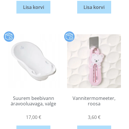
Lisa korvi
Lisa korvi
Suurem beebivann
Vannitermomeeter,
äravooluavaga, valge
roosa
17,00
€
3,60
€