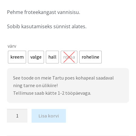
Pehme froteekangast vannisisu.
Sobib kasutamiseks sünnist alates.
värv
kreem
valge
hall
roosa
roheline
See toode on meie Tartu poes kohapeal saadaval
ning tarne on ülikiire!
Tellimuse saab kätte 1-2 tööpäevaga.
Lisa korvi