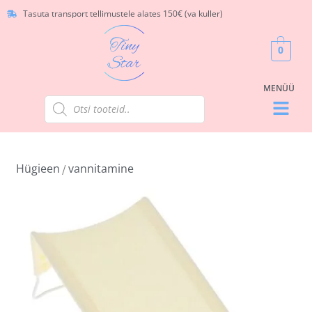
Tasuta transport tellimustele alates 150€ (va kuller)
0
Hügieen
vannitamine
/