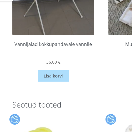
Vannijalad kokkupandavale vannile
Mus
36,00
€
Lisa korvi
Seotud tooted