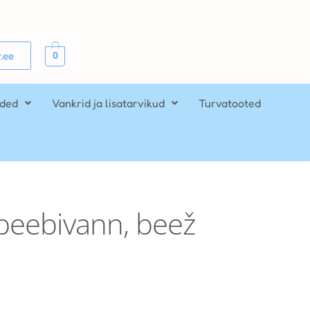
0
.ee
ided
Vankrid ja lisatarvikud
Turvatooted
beebivann, beež