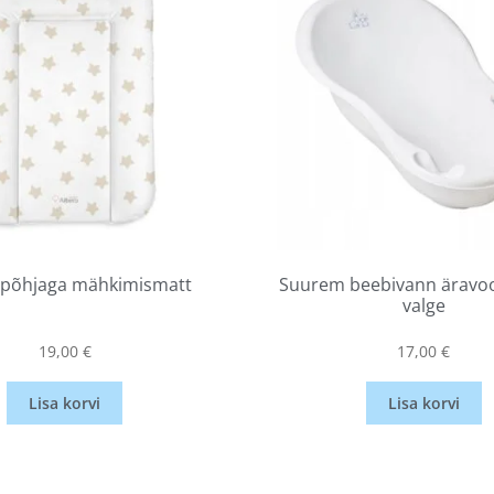
põhjaga mähkimismatt
Suurem beebivann äravoo
valge
19,00
€
17,00
€
Lisa korvi
Lisa korvi