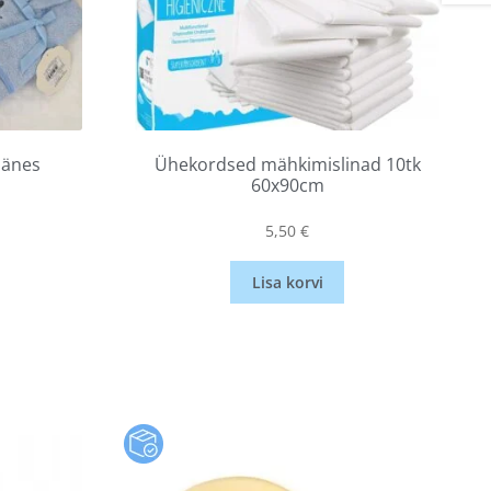
Jänes
Ühekordsed mähkimislinad 10tk
60x90cm
5,50
€
Lisa korvi