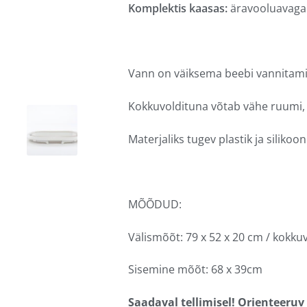
Komplektis kaasas:
äravooluavaga 
Vann on väiksema beebi vannitami
Kokkuvoldituna võtab vähe ruumi, 
Materjaliks tugev plastik ja silikoo
MÕÕDUD:
Välismõõt: 79 x 52 x 20 cm / kokk
Sisemine mõõt: 68 x 39cm
Saadaval tellimisel! Orienteeruv