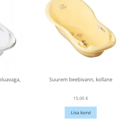
luavaga,
Suurem beebivann, kollane
15,00
€
Lisa korvi