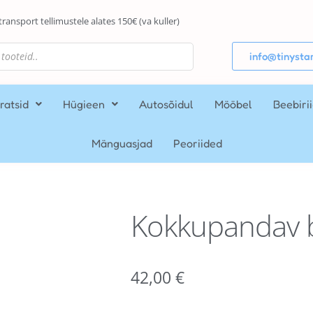
transport tellimustele alates 150€ (va kuller)
info@tinystar
ratsid
Hügieen
Autosõidul
Mööbel
Beebiri
Mänguasjad
Peoriided
Kokkupandav 
42,00
€