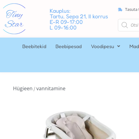
Tasuta 
Kauplus:
Tartu, Sepa 21, II korrus
E-R 09-17:00
L 09-16:00
Beebitekid
Beebipesad
Voodipesu
Mad
Hügieen
vannitamine
/