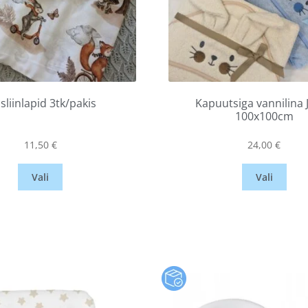
liinlapid 3tk/pakis
Kapuutsiga vannilina 
100x100cm
11,50
€
24,00
€
Vali
Vali