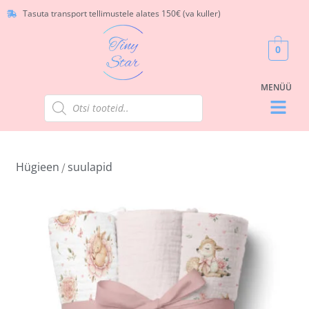
Tasuta transport tellimustele alates 150€ (va kuller)
0
Hügieen
suulapid
/