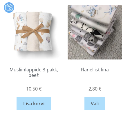
Musliinlappide 3-pakk,
Flanellist lina
beež
10,50
€
2,80
€
Lisa korvi
Vali