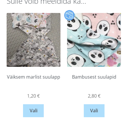
Sulle võib meeldida ka…
Väiksem marlist suulapp
Bambusest suulapid
1,20
€
2,80
€
Vali
Vali