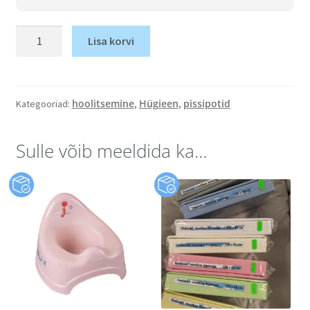
Lisa korvi
hoolitsemine
Hügieen
pissipotid
Kategooriad:
,
,
Sulle võib meeldida ka…