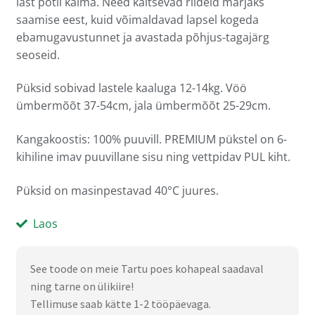
last potil käima. Need kaitsevad riideid märjaks
saamise eest, kuid võimaldavad lapsel kogeda
ebamugavustunnet ja avastada põhjus-tagajärg
seoseid.
Püksid sobivad lastele kaaluga 12-14kg. Vöö
ümbermõõt 37-54cm, jala ümbermõõt 25-29cm.
Kangakoostis: 100% puuvill. PREMIUM pükstel on 6-
kihiline imav puuvillane sisu ning vettpidav PUL kiht.
Püksid on masinpestavad 40
°
C juures.
Laos
See toode on meie Tartu poes kohapeal saadaval
ning tarne on ülikiire!
Tellimuse saab kätte 1-2 tööpäevaga.