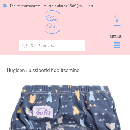
Tasuta transport tellimustele alates 150€ (va kuller)
0
Hügieen
pissipotid
hoolitsemine
/