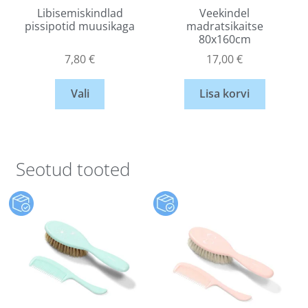
Libisemiskindlad
Veekindel
pissipotid muusikaga
madratsikaitse
80x160cm
7,80
€
17,00
€
Vali
Lisa korvi
Seotud tooted