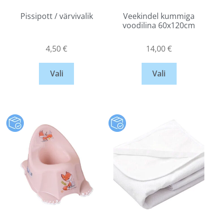
Pissipott / värvivalik
Veekindel kummiga
voodilina 60x120cm
4,50
€
14,00
€
Vali
Vali