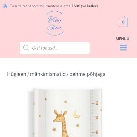
Tasuta transport tellimustele alates 150€ (va kuller)
0
Hügieen
mähkimismatid
pehme põhjaga
/
/