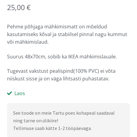
25,00
€
Pehme põhjaga mähkimismatt on mõeldud
kasutamiseks kõval ja stabiilsel pinnal nagu kummut
või mähkimislaud.
Suurus 48x70cm, sobib ka IKEA mähkimislauale.
Tugevast vakstust pealispind(100% PVC) ei võta
niiskust sisse ja on väga lihtsasti puhastatav.
Laos
See toode on meie Tartu poes kohapeal saadaval
ning tarne on ülikiire!
Tellimuse saab kätte 1-2 tööpäevaga.