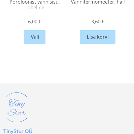
Poroloonist vannisisu,
Vannitermomeeter, hall
roheline
6,00
€
3,60
€
Vali
Lisa korvi
TinyStar OÜ