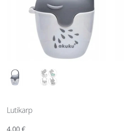
Lutikarp
4,00
€