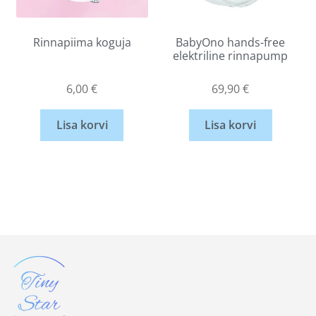
Rinnapiima koguja
BabyOno hands-free
elektriline rinnapump
6,00
€
69,90
€
Lisa korvi
Lisa korvi