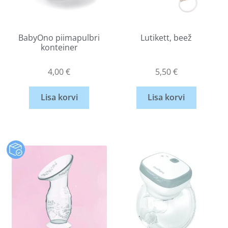
BabyOno piimapulbri
Lutikett, beež
konteiner
4,00
€
5,50
€
Lisa korvi
Lisa korvi