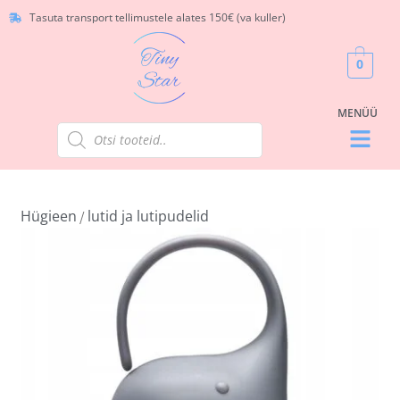
Tasuta transport tellimustele alates 150€ (va kuller)
0
Hügieen
lutid ja lutipudelid
/