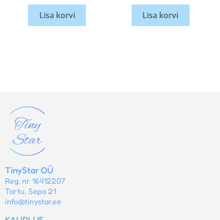
Lisa korvi
Lisa korvi
TinyStar OÜ
Reg. nr 16412207
Tartu, Sepa 21
info@tinystar.ee
KAUPLUS