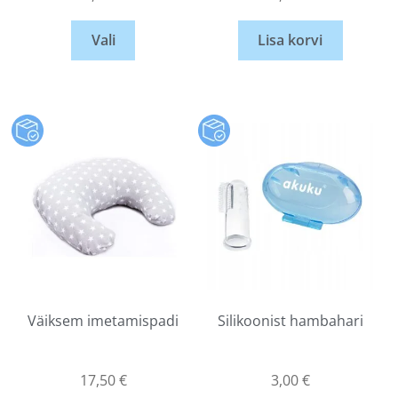
Vali
Lisa korvi
Väiksem imetamispadi
Silikoonist hambahari
17,50
€
3,00
€