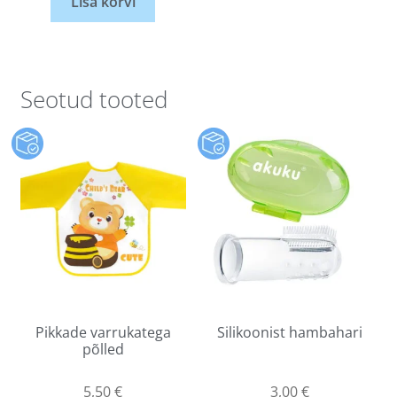
Lisa korvi
Seotud tooted
Pikkade varrukatega
Silikoonist hambahari
põlled
5,50
€
3,00
€