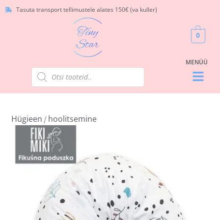
Tasuta transport tellimustele alates 150€ (va kuller)
0
Hügieen
hoolitsemine
/