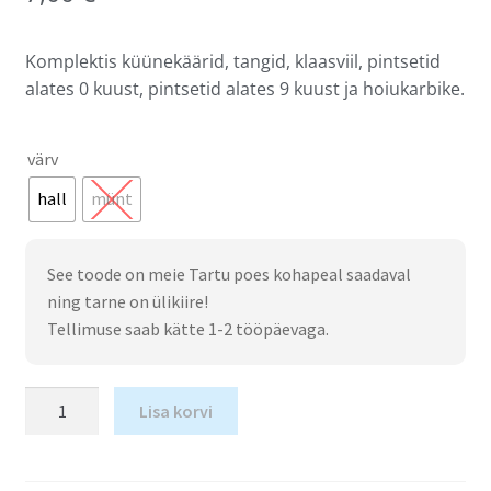
Komplektis küünekäärid, tangid, klaasviil, pintsetid
alates 0 kuust, pintsetid alates 9 kuust ja hoiukarbike.
värv
hall
münt
See toode on meie Tartu poes kohapeal saadaval
ning tarne on ülikiire!
Tellimuse saab kätte 1-2 tööpäevaga.
Lisa korvi