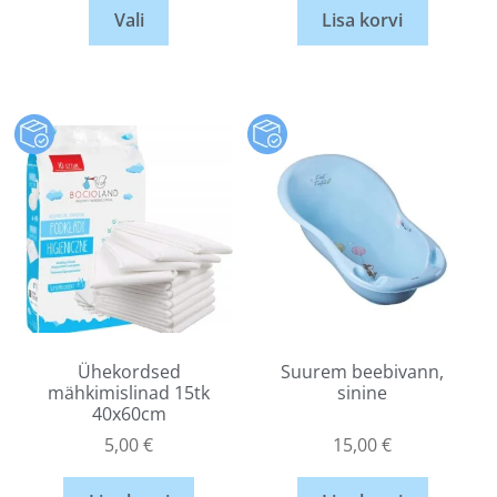
Vali
Lisa korvi
Ühekordsed
Suurem beebivann,
mähkimislinad 15tk
sinine
40x60cm
5,00
€
15,00
€