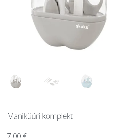
Maniküüri komplekt
7,00
€