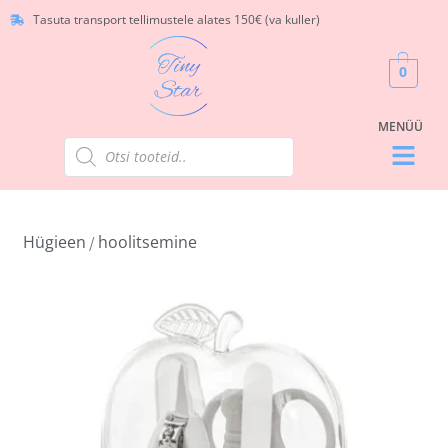
Tasuta transport tellimustele alates 150€ (va kuller)
0
Hügieen
hoolitsemine
/