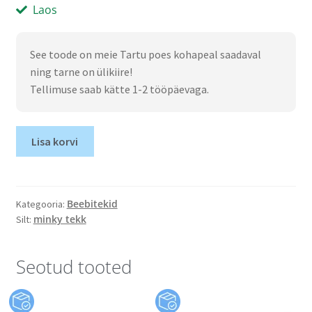
Laos
See toode on meie Tartu poes kohapeal saadaval
ning tarne on ülikiire!
Tellimuse saab kätte 1-2 tööpäevaga.
Lisa korvi
Beebitekid
Kategooria:
minky tekk
Silt:
Seotud tooted