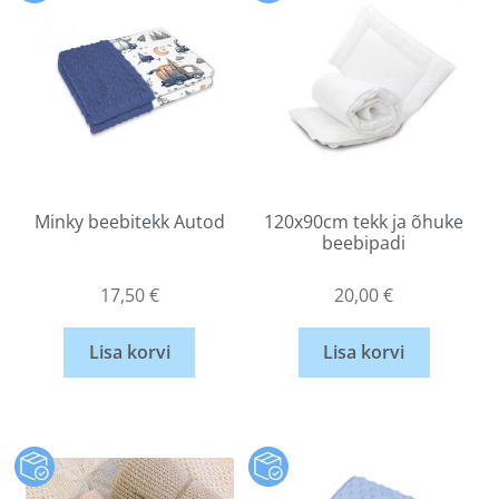
Minky beebitekk Autod
120x90cm tekk ja õhuke
beebipadi
17,50
€
20,00
€
Lisa korvi
Lisa korvi