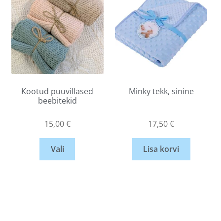
Kootud puuvillased
Minky tekk, sinine
beebitekid
15,00
€
17,50
€
Vali
Lisa korvi