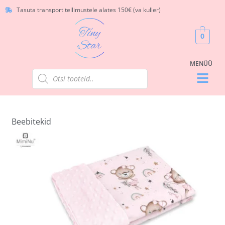
Tasuta transport tellimustele alates 150€ (va kuller)
0
Beebitekid