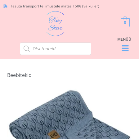
Tasuta transport tellimustele alates 150€ (va kuller)
0
Beebitekid