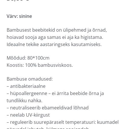
Värv: sinine
Bambusest beebitekid on ülipehmed ja õrnad,
hoiavad sooja aga samas ei aja ka higistama.
Ideaalne tekike aastaringseks kasutamiseks.
Mõõdud: 80*100cm
Koostis: 100% bambusviskoos.
Bambuse omadused:
– antibakteriaalne
– hüpoallergeenne – ei ärrita beebide õrna ja
tundlikku nahka.
– neutraliseerib ebameeldivad lõhnad
– neelab UV-kiirgust
– reguleerib suurepäraselt temperatuuri: kuumadel