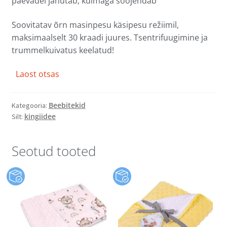
päevadel jahutab, külmaga soojendab
Soovitatav õrn masinpesu käsipesu režiimil,
maksimaalselt 30 kraadi juures. Tsentrifuugimine ja
trummelkuivatus keelatud!
Laost otsas
Beebitekid
Kategooria:
kingiidee
Silt:
Seotud tooted