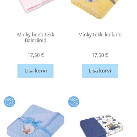
Minky beebitekk
Minky tekk, kollane
Baleriinid
17,50
€
17,50
€
Lisa korvi
Lisa korvi