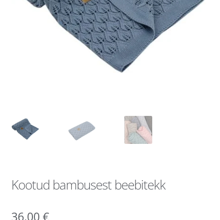
Kootud bambusest beebitekk
36,00
€