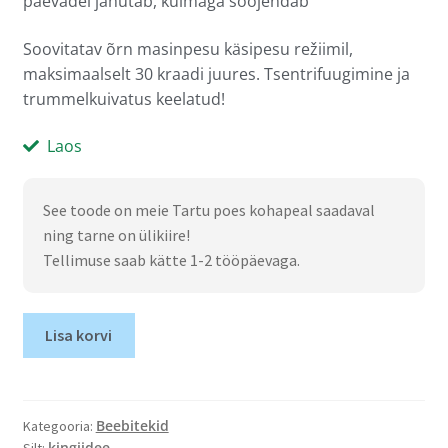
päevadel jahutab, külmaga soojendab
Soovitatav õrn masinpesu käsipesu režiimil,
maksimaalselt 30 kraadi juures. Tsentrifuugimine ja
trummelkuivatus keelatud!
Laos
See toode on meie Tartu poes kohapeal saadaval
ning tarne on ülikiire!
Tellimuse saab kätte 1-2 tööpäevaga.
Lisa korvi
Beebitekid
Kategooria:
kingiidee
Silt: