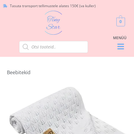
Tasuta transport tellimustele alates 150€ (va kuller)
0
Beebitekid