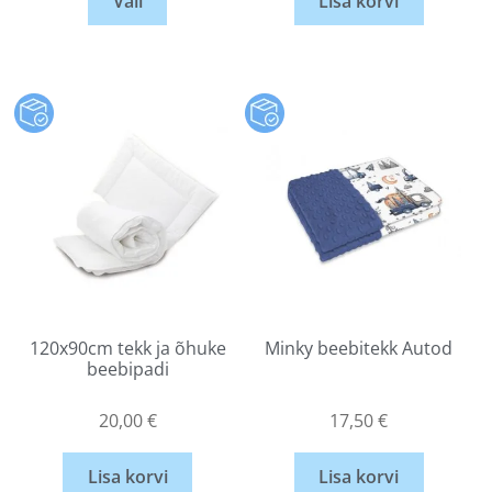
Vali
Lisa korvi
120x90cm tekk ja õhuke
Minky beebitekk Autod
beebipadi
20,00
€
17,50
€
Lisa korvi
Lisa korvi