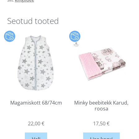
Seotud tooted
Magamiskott 68/74cm
Minky beebitekk Karud,
roosa
22,00
€
17,50
€