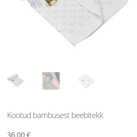
Kootud bambusest beebitekk
36,00
€