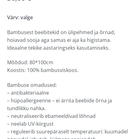
Värv: valge
Bambusest beebitekid on ülipehmed ja õrnad,
hoiavad sooja aga samas ei aja ka higistama.
Ideaalne tekike aastaringseks kasutamiseks.
Mõõdud: 80*100cm
Koostis: 100% bambusviskoos.
Bambuse omadused:
– antibakteriaalne
– hüpoallergeenne – ei ärrita beebide õrna ja
tundlikku nahka.
– neutraliseerib ebameeldivad lõhnad
– neelab UV-kiirgust
– reguleerib suurepäraselt temperatuuri: kuumadel