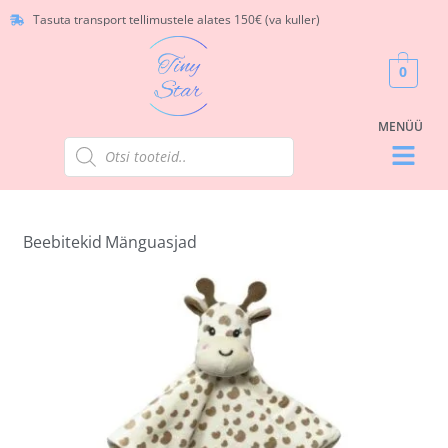
Tasuta transport tellimustele alates 150€ (va kuller)
0
Beebitekid
Mänguasjad