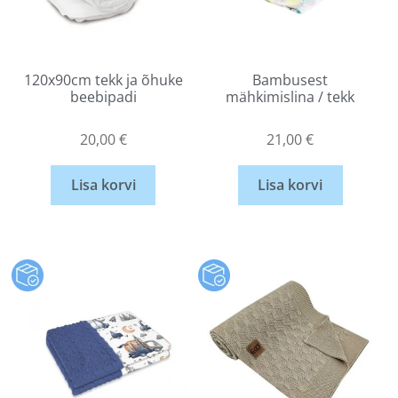
120x90cm tekk ja õhuke
Bambusest
beebipadi
mähkimislina / tekk
20,00
€
21,00
€
Lisa korvi
Lisa korvi