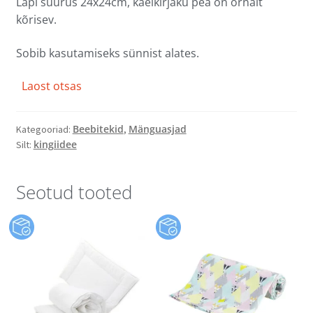
Lapi suurus 24x24cm, kaelkirjaku pea on õrnalt
kõrisev.
Sobib kasutamiseks sünnist alates.
Laost otsas
Beebitekid
Mänguasjad
Kategooriad:
,
kingiidee
Silt:
Seotud tooted