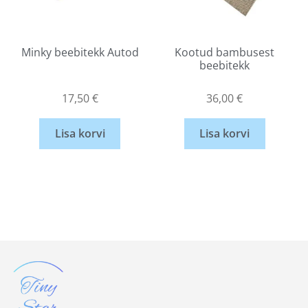
Minky beebitekk Autod
Kootud bambusest
beebitekk
17,50
€
36,00
€
Lisa korvi
Lisa korvi