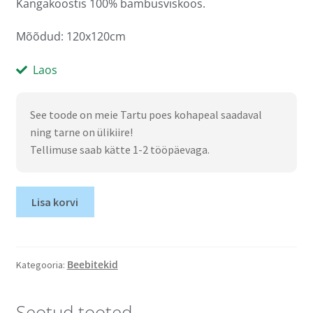
Kangakoostis 100% bambusviskoos.
Mõõdud: 120x120cm
Laos
See toode on meie Tartu poes kohapeal saadaval
ning tarne on ülikiire!
Tellimuse saab kätte 1-2 tööpäevaga.
Lisa korvi
Beebitekid
Kategooria:
Seotud tooted