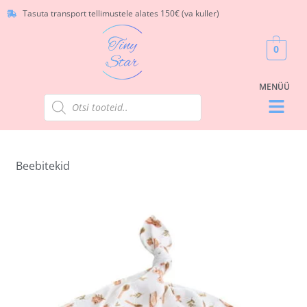
Tasuta transport tellimustele alates 150€ (va kuller)
0
Beebitekid