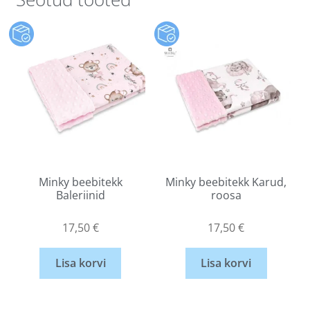
Minky beebitekk
Minky beebitekk Karud,
Baleriinid
roosa
17,50
€
17,50
€
Lisa korvi
Lisa korvi