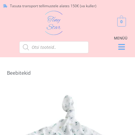
Tasuta transport tellimustele alates 150€ (va kuller)
0
Beebitekid