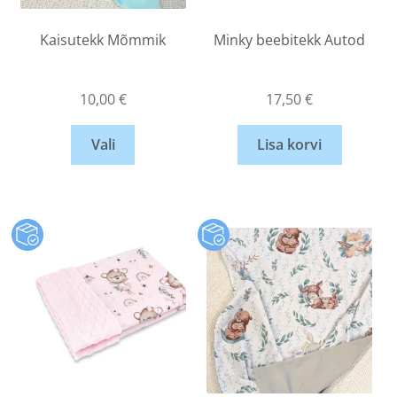
Kaisutekk Mõmmik
Minky beebitekk Autod
10,00
€
17,50
€
Vali
Lisa korvi