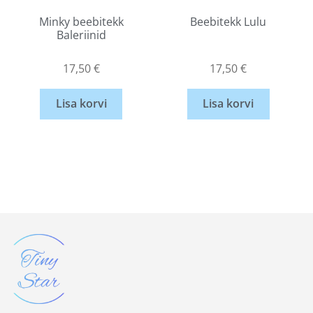
Minky beebitekk
Beebitekk Lulu
Baleriinid
17,50
€
17,50
€
Lisa korvi
Lisa korvi