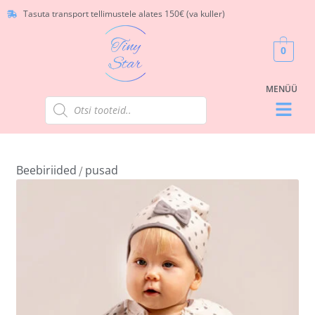
Tasuta transport tellimustele alates 150€ (va kuller)
0
Beebiriided
pusad
/