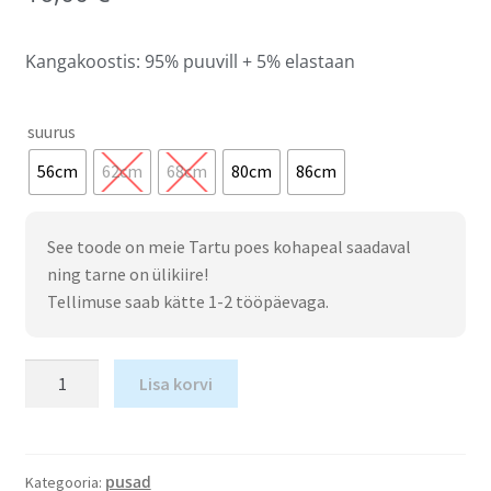
Kangakoostis: 95% puuvill + 5% elastaan
suurus
56cm
62cm
68cm
80cm
86cm
See toode on meie Tartu poes kohapeal saadaval
ning tarne on ülikiire!
Tellimuse saab kätte 1-2 tööpäevaga.
Lisa korvi
pusad
Kategooria: