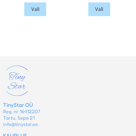
Vali
Vali
TinyStar OÜ
Reg. nr 16412207
Tartu, Sepa 21
info@tinystar.ee
KAUPLUS