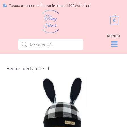
Tasuta transport tellimustele alates 150€ (va kuller)
0
Beebiriided
mütsid
/