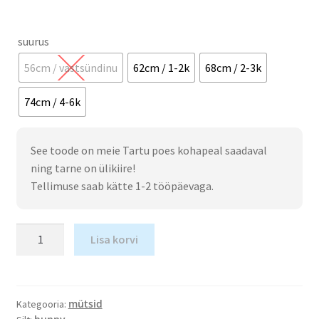
suurus
56cm / vastsündinu
62cm / 1-2k
68cm / 2-3k
74cm / 4-6k
See toode on meie Tartu poes kohapeal saadaval
ning tarne on ülikiire!
Tellimuse saab kätte 1-2 tööpäevaga.
Lisa korvi
mütsid
Kategooria: