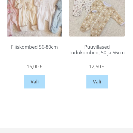
Fliiskombed 56-80cm
Puuvillased
tudukombed, 50 ja 56cm
16,00
€
12,50
€
Vali
Vali