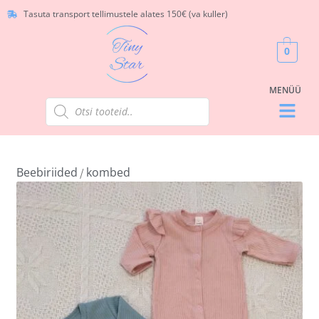
Tasuta transport tellimustele alates 150€ (va kuller)
0
Beebiriided
kombed
/