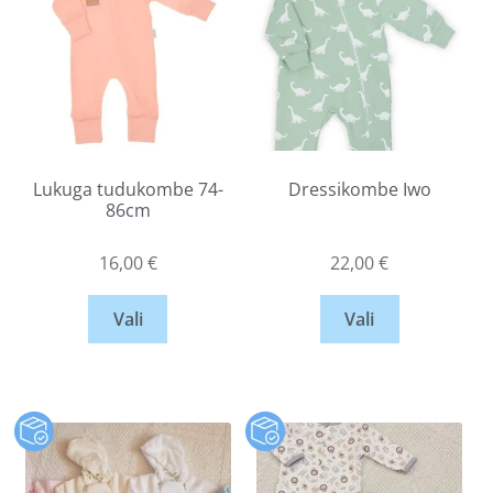
Lukuga tudukombe 74-
Dressikombe Iwo
86cm
16,00
€
22,00
€
Vali
Vali