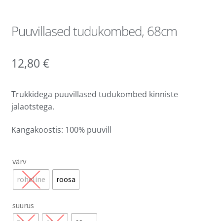
Puuvillased tudukombed, 68cm
12,80
€
Trukkidega puuvillased tudukombed kinniste
jalaotstega.
Kangakoostis: 100% puuvill
värv
roheline
roosa
suurus