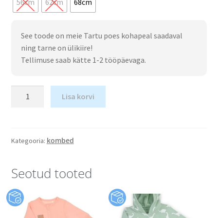
56cm
62cm
68cm
See toode on meie Tartu poes kohapeal saadaval
ning tarne on ülikiire!
Tellimuse saab kätte 1-2 tööpäevaga.
Lisa korvi
kombed
Kategooria:
Seotud tooted