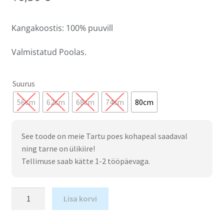
Kangakoostis: 100% puuvill
Valmistatud Poolas.
Suurus
56cm
62cm
68cm
74cm
80cm
See toode on meie Tartu poes kohapeal saadaval
ning tarne on ülikiire!
Tellimuse saab kätte 1-2 tööpäevaga.
Lisa korvi