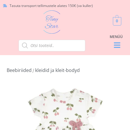
Tasuta transport tellimustele alates 150€ (va kuller)
0
Beebiriided
kleidid ja kleit-bodyd
/