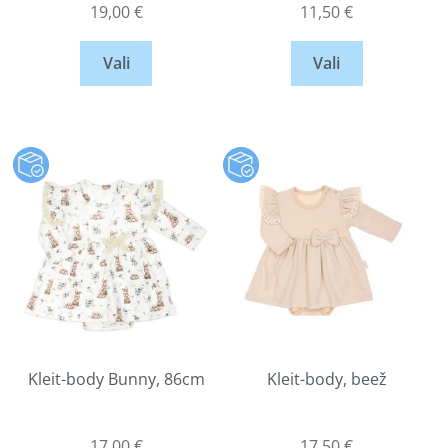
19,00
€
11,50
€
Vali
Vali
Kleit-body Bunny, 86cm
Kleit-body, beež
17,00
€
17,50
€