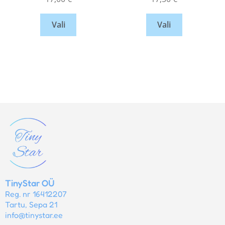
Vali
Vali
TinyStar OÜ
Reg. nr 16412207
Tartu, Sepa 21
info@tinystar.ee