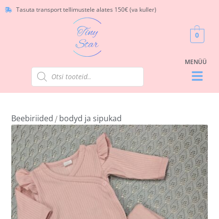
Tasuta transport tellimustele alates 150€ (va kuller)
0
Beebiriided
bodyd ja sipukad
/