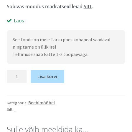
Sobivas mõõdus madratseid leiad
SIIT
.
Laos
See toode on meie Tartu poes kohapeal saadaval
ning tarne on ülikiire!
Tellimuse saab kätte 1-2 tööpäevaga.
Lisa korvi
Beebimööbel
Kategooria:
_
Silt:
Sulle võib meeldida ka…