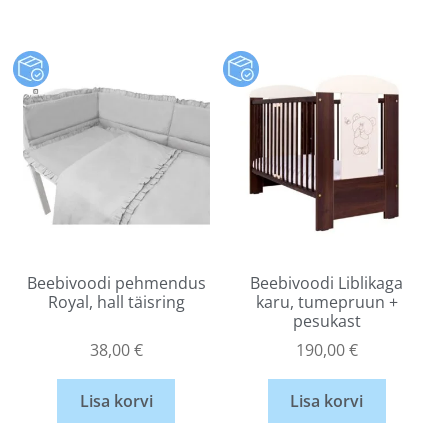
Beebivoodi pehmendus
Beebivoodi Liblikaga
Royal, hall täisring
karu, tumepruun +
pesukast
38,00
€
190,00
€
Lisa korvi
Lisa korvi