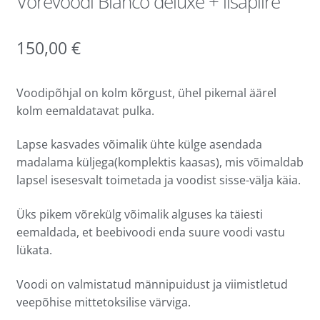
Võrevoodi Bianco deluxe + lisapiire
150,00
€
Voodipõhjal on kolm kõrgust, ühel pikemal äärel
kolm eemaldatavat pulka.
Lapse kasvades võimalik ühte külge asendada
madalama küljega(komplektis kaasas), mis võimaldab
lapsel isesesvalt toimetada ja voodist sisse-välja käia.
Üks pikem võrekülg võimalik alguses ka täiesti
eemaldada, et beebivoodi enda suure voodi vastu
lükata.
Voodi on valmistatud männipuidust ja viimistletud
veepõhise mittetoksilise värviga.