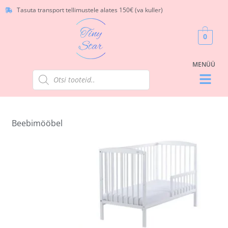
Tasuta transport tellimustele alates 150€ (va kuller)
0
Beebimööbel