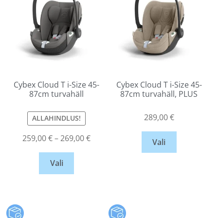
Cybex Cloud T i-Size 45-
Cybex Cloud T i-Size 45-
87cm turvahäll
87cm turvahäll, PLUS
289,00
€
ALLAHINDLUS!
259,00
€
–
269,00
€
Vali
Vali