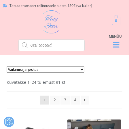
Tasuta transport tellimustele alates 150€ (va kuller)
0
Kuvatakse 1–24 tulemust 91-st
2
3
4
1