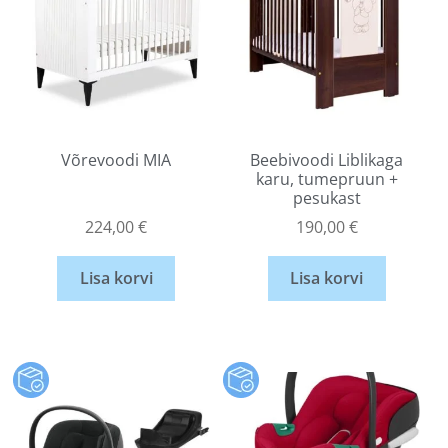
Võrevoodi MIA
Beebivoodi Liblikaga
karu, tumepruun +
pesukast
224,00
€
190,00
€
Lisa korvi
Lisa korvi