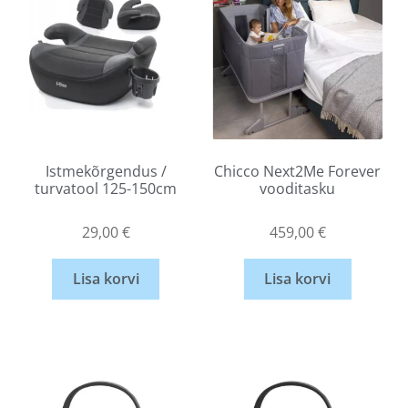
Istmekõrgendus /
Chicco Next2Me Forever
turvatool 125-150cm
vooditasku
29,00
€
459,00
€
Lisa korvi
Lisa korvi