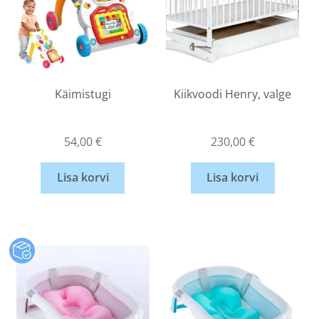
Käimistugi
Kiikvoodi Henry, valge
54,00
€
230,00
€
Lisa korvi
Lisa korvi