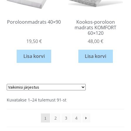
Poroloonmadrats 40×90
Kookos-poroloon
madrats KOMFORT
60×120
19,50
€
48,00
€
Lisa korvi
Lisa korvi
Kuvatakse 1–24 tulemust 91-st
2
3
4
1