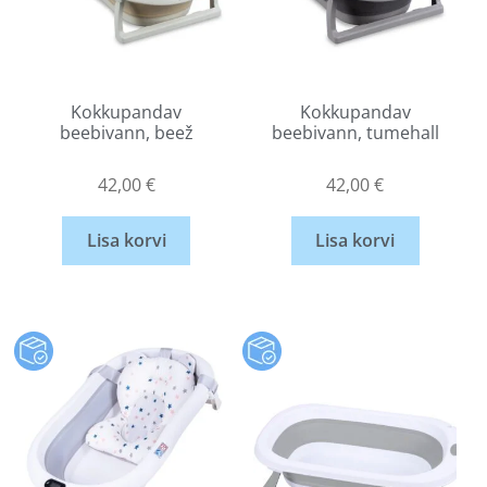
Kokkupandav
Kokkupandav
beebivann, beež
beebivann, tumehall
42,00
€
42,00
€
Lisa korvi
Lisa korvi