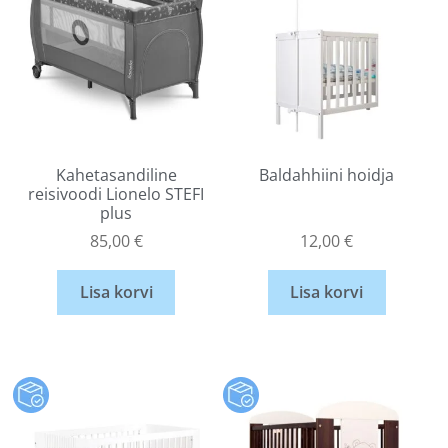
Kahetasandiline
Baldahhiini hoidja
reisivoodi Lionelo STEFI
plus
85,00
€
12,00
€
Lisa korvi
Lisa korvi