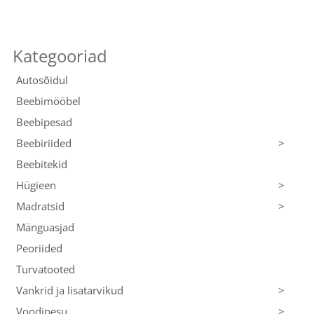
Autosõidul
Beebimööbel
Beebipesad
>
Beebiriided
Beebitekid
>
Hügieen
>
Madratsid
Mänguasjad
Peoriided
Turvatooted
>
Vankrid ja lisatarvikud
>
Voodipesu