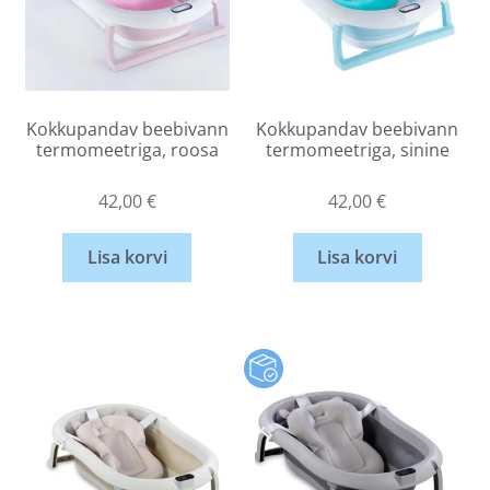
Kokkupandav beebivann
Kokkupandav beebivann
termomeetriga, roosa
termomeetriga, sinine
42,00
€
42,00
€
Lisa korvi
Lisa korvi